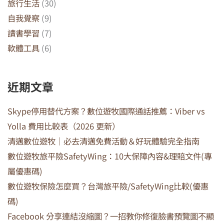
旅行生活
(30)
自我覺察
(9)
讀書學習
(7)
軟體工具
(6)
近期文章
Skype停用替代方案？數位遊牧國際通話推薦：Viber vs
Yolla 費用比較表（2026 更新）
清邁數位遊牧｜必去清邁免費活動＆好玩體驗完全指南
數位遊牧旅平險SafetyWing：10大保障內容&理賠文件(專
屬優惠碼)
數位遊牧保險怎麼買？台灣旅平險/SafetyWing比較(優惠
碼)
Facebook 分享連結沒縮圖？一招教你修復臉書預覽圖不顯