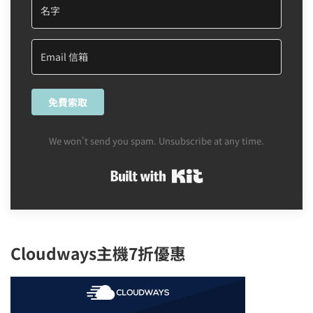
免費索取
We won't send you spam. Unsubscribe at any time.
Built with Kit
Cloudways主機7折優惠