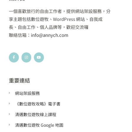
一個喜歡旅行的自由工作者，提供網站架設服務，分
享主題包括數位遊牧、WordPress 網站、自我成
長、自由工作、個人品牌等，歡迎交流囉
聯絡信箱：
info@annych.com
F
I
Y
a
n
o
c
s
u
e
t
t
b
a
u
o
g
b
o
r
e
k
a
重要連結
-
m
f
網站架設服務
《數位遊牧攻略》電子書
清邁數位遊牧線上課程
清邁數位遊牧 Google 地圖