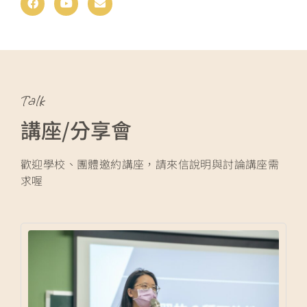
e
t
e
b
u
l
o
b
o
o
e
p
k
e
Talk
講座/分享會
歡迎學校、團體邀約講座，請來信說明與討論講座需
求喔