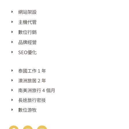
網站架設
主機代管
數位行銷
品牌經營
SEO優化
泰國工作 1 年
澳洲旅居 2 年
南美洲旅行 4 個月
長途旅行密技
數位游牧
F
Y
E
a
o
n
c
u
v