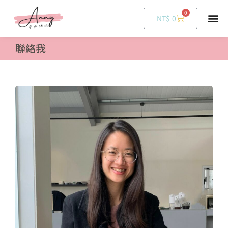
0
購
NT$
0
物
籃
聯絡我