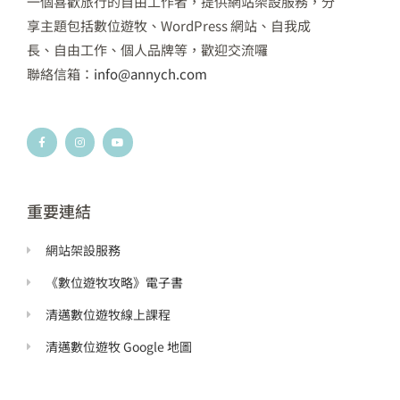
一個喜歡旅行的自由工作者，提供網站架設服務，分
享主題包括數位遊牧、WordPress 網站、自我成
長、自由工作、個人品牌等，歡迎交流囉
聯絡信箱：
info@annych.com
F
I
Y
a
n
o
c
s
u
e
t
t
b
a
u
o
g
b
o
r
e
k
a
重要連結
-
m
f
網站架設服務
《數位遊牧攻略》電子書
清邁數位遊牧線上課程
清邁數位遊牧 Google 地圖