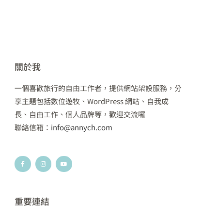
關於我
一個喜歡旅行的自由工作者，提供網站架設服務，分
享主題包括數位遊牧、WordPress 網站、自我成
長、自由工作、個人品牌等，歡迎交流囉
聯絡信箱：
info@annych.com
F
I
Y
a
n
o
c
s
u
e
t
t
b
a
u
o
g
b
o
r
e
k
a
重要連結
-
m
f