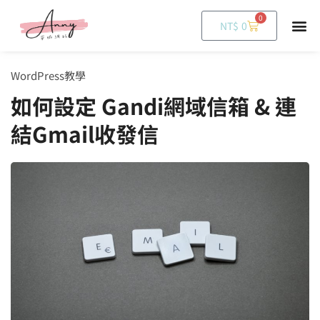
0
購
NT$
0
物
籃
WordPress教學
如何設定 Gandi網域信箱 & 連
結Gmail收發信