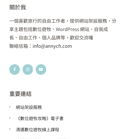
關於我
一個喜歡旅行的自由工作者，提供網站架設服務，分
享主題包括數位遊牧、WordPress 網站、自我成
長、自由工作、個人品牌等，歡迎交流囉
聯絡信箱：
info@annych.com
F
I
Y
a
n
o
c
s
u
e
t
t
b
a
u
o
g
b
o
r
e
k
a
重要連結
-
m
f
網站架設服務
《數位遊牧攻略》電子書
清邁數位遊牧線上課程