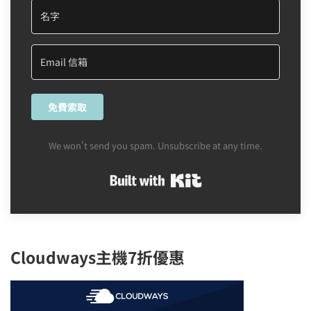
免費索取
We won't send you spam. Unsubscribe at any time.
Built with Kit
Cloudways主機7折優惠