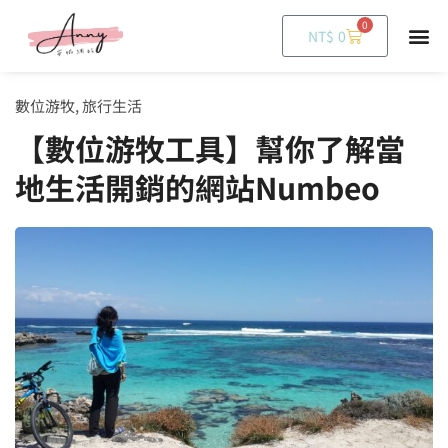
0
購
NT$
0
物
籃
數位游牧
,
旅行生活
【數位游牧工具】幫你了解當
地生活開銷的網站Numbeo