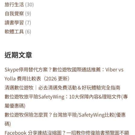
旅行生活
(30)
自我覺察
(9)
讀書學習
(7)
軟體工具
(6)
近期文章
Skype停用替代方案？數位遊牧國際通話推薦：Viber vs
Yolla 費用比較表（2026 更新）
清邁數位遊牧｜必去清邁免費活動＆好玩體驗完全指南
數位遊牧旅平險SafetyWing：10大保障內容&理賠文件(專
屬優惠碼)
數位遊牧保險怎麼買？台灣旅平險/SafetyWing比較(優惠
碼)
Facebook 分享連結沒縮圖？一招教你修復臉書預覽圖不顯