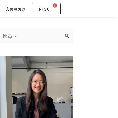
0
購
NT$
0
會員帳號
物
籃