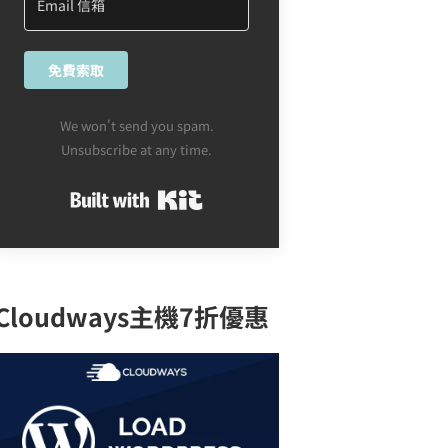
免費索取
We won't send you spam.
Unsubscribe at any time.
Built with Kit
Cloudways主機7折優惠