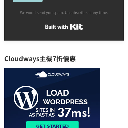
We won't send you spam. Unsubscribe at any time.
Built with Kit
Cloudways主機7折優惠