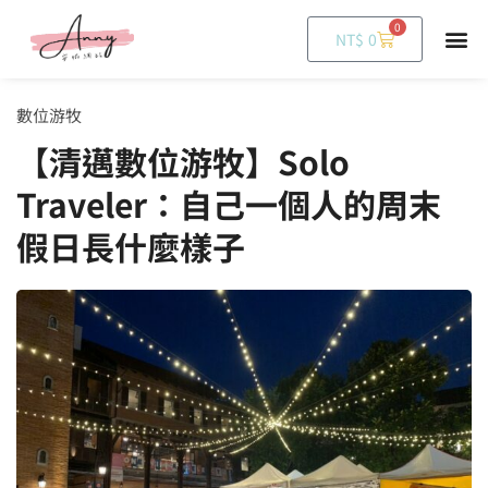
0
購
NT$
0
物
籃
數位游牧
【清邁數位游牧】Solo
Traveler：自己一個人的周末
假日長什麼樣子