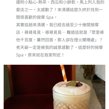
還附小點心-熱茶、西瓜和小餅乾。馬上列入我的
愛店之一，太感動了！來清邁這麼久終於找到一
間很喜歡的按摩 Spa。
其實這趟來清邁，我已經去過至少十幾間按摩
店，尋尋覓覓、尋尋覓覓… 難道這就是「眾里尋
他千百度，驀然回首，那人卻在燈火闌珊處」？
老天爺一定是被我的誠意感動了，這麼好的按摩
Spa，原來就在我家附近！