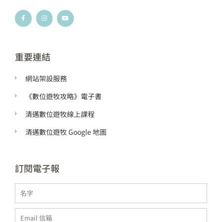
F
I
Y
a
n
o
c
s
u
e
t
t
b
a
u
o
g
b
o
r
e
k
a
重要連結
-
m
f
網站架設服務
《數位遊牧攻略》電子書
清邁數位遊牧線上課程
清邁數位遊牧 Google 地圖
訂閱電子報
Name
Email