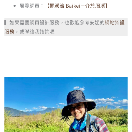
展覽網頁：
【擺溪流 Baikei－介於眉溪】
▎如果需要網頁設計服務，也歡迎參考安妮的
網站架設
服務
，或聯絡我諮詢喔