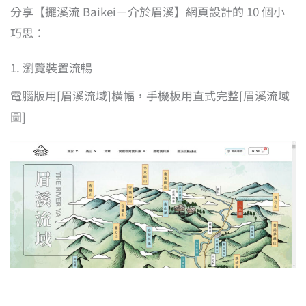
分享【擺溪流 Baikei－介於眉溪】網頁設計的 10 個小
巧思：
1. 瀏覽裝置流暢
電腦版用[眉溪流域]橫幅，手機板用直式完整[眉溪流域
圖]