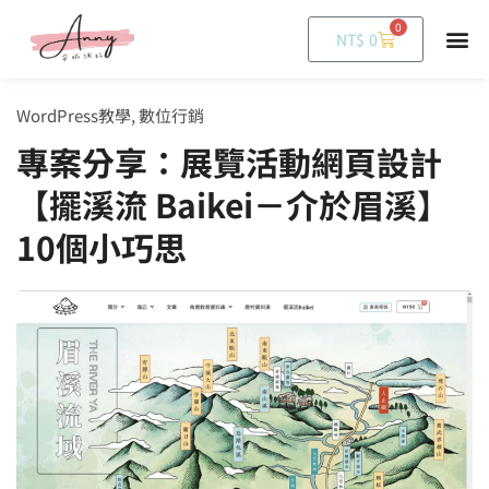
0
購
NT$
0
物
籃
WordPress教學
,
數位行銷
專案分享：展覽活動網頁設計
【擺溪流 Baikei－介於眉溪】
10個小巧思