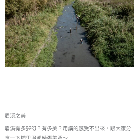
眉溪之美
眉溪有多夢幻？有多美？用講的感受不出來，跟大家分
享一下埔里眉溪幾張美照～