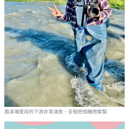
眉溪埔里段的下游非常湍急，全程把相機抱緊緊