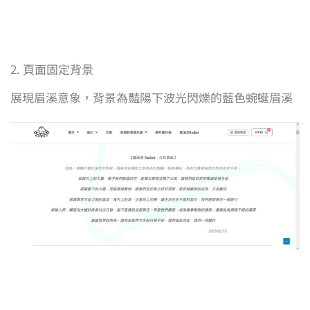
2. 頁面固定背景
展現眉溪意象，背景為豔陽下波光閃爍的藍色蜿蜒眉溪