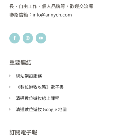
長、自由工作、個人品牌等，歡迎交流囉
聯絡信箱：
info@annych.com
F
I
Y
a
n
o
c
s
u
e
t
t
b
a
u
o
g
b
o
r
e
k
a
重要連結
-
m
f
網站架設服務
《數位遊牧攻略》電子書
清邁數位遊牧線上課程
清邁數位遊牧 Google 地圖
訂閱電子報